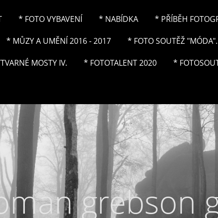
T
* FOTO VYBAVENÍ
* NABÍDKA
* PŘÍBĚH FOTOGRA
* MŮZY A UMĚNÍ 2016 - 2017
* FOTO SOUTĚŽ "MÓDA"..
ÝTVARNÉ MOSTY IV.
* FOTOTALENT 2020
* FOTOSOUT
roman grebson 