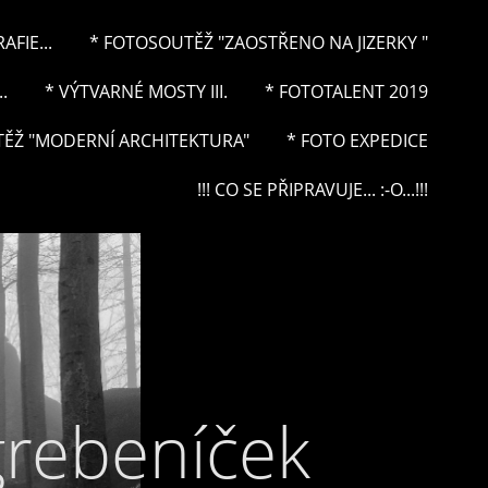
FIE...
* FOTOSOUTĚŽ "ZAOSTŘENO NA JIZERKY "
.
* VÝTVARNÉ MOSTY III.
* FOTOTALENT 2019
ĚŽ "MODERNÍ ARCHITEKTURA"
* FOTO EXPEDICE
!!! CO SE PŘIPRAVUJE... :-O...!!!
grebeníček