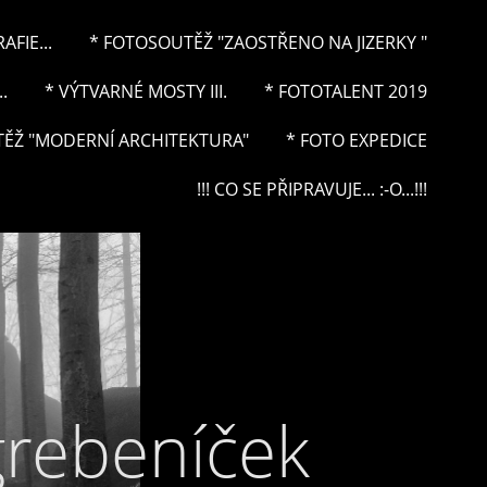
FIE...
* FOTOSOUTĚŽ "ZAOSTŘENO NA JIZERKY "
.
* VÝTVARNÉ MOSTY III.
* FOTOTALENT 2019
ĚŽ "MODERNÍ ARCHITEKTURA"
* FOTO EXPEDICE
!!! CO SE PŘIPRAVUJE... :-O...!!!
grebeníček