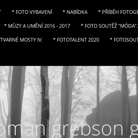
T
* FOTO VYBAVENÍ
* NABÍDKA
* PŘÍBĚH FOTOGRA
* MŮZY A UMĚNÍ 2016 - 2017
* FOTO SOUTĚŽ "MÓDA"..
ÝTVARNÉ MOSTY IV.
* FOTOTALENT 2020
* FOTOSOUT
roman grebson 