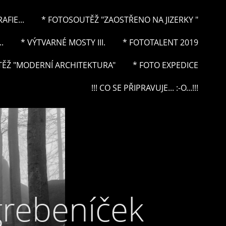
FIE...
* FOTOSOUTĚŽ "ZAOSTŘENO NA JIZERKY "
.
* VÝTVARNÉ MOSTY III.
* FOTOTALENT 2019
ĚŽ "MODERNÍ ARCHITEKTURA"
* FOTO EXPEDICE
!!! CO SE PŘIPRAVUJE... :-O...!!!
grebeníček