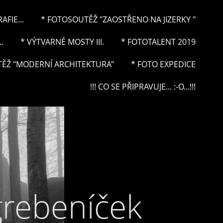
FIE...
* FOTOSOUTĚŽ "ZAOSTŘENO NA JIZERKY "
.
* VÝTVARNÉ MOSTY III.
* FOTOTALENT 2019
ĚŽ "MODERNÍ ARCHITEKTURA"
* FOTO EXPEDICE
!!! CO SE PŘIPRAVUJE... :-O...!!!
grebeníček