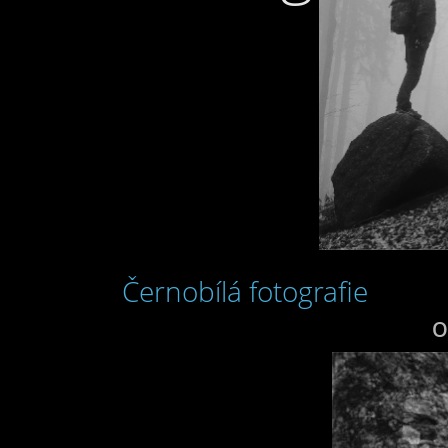
Černobílá fotografie
O