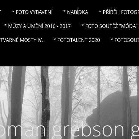
T
* FOTO VYBAVENÍ
* NABÍDKA
* PŘÍBĚH FOTOGRA
* MŮZY A UMĚNÍ 2016 - 2017
* FOTO SOUTĚŽ "MÓDA"..
ÝTVARNÉ MOSTY IV.
* FOTOTALENT 2020
* FOTOSOUT
roman grebson 