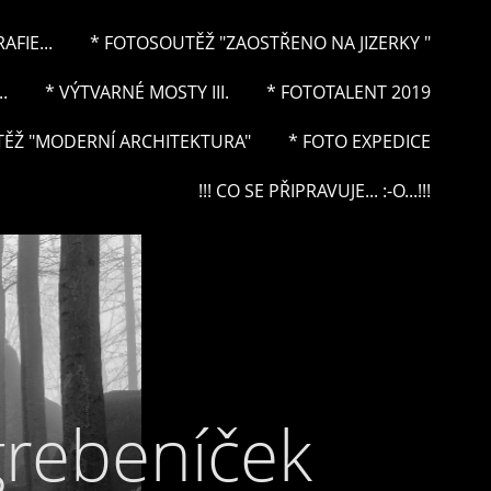
FIE...
* FOTOSOUTĚŽ "ZAOSTŘENO NA JIZERKY "
.
* VÝTVARNÉ MOSTY III.
* FOTOTALENT 2019
ĚŽ "MODERNÍ ARCHITEKTURA"
* FOTO EXPEDICE
!!! CO SE PŘIPRAVUJE... :-O...!!!
grebeníček