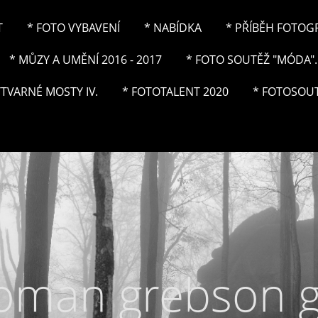
T
* FOTO VYBAVENÍ
* NABÍDKA
* PŘÍBĚH FOTOGRA
* MŮZY A UMĚNÍ 2016 - 2017
* FOTO SOUTĚŽ "MÓDA"..
ÝTVARNÉ MOSTY IV.
* FOTOTALENT 2020
* FOTOSOUT
roman grebson 