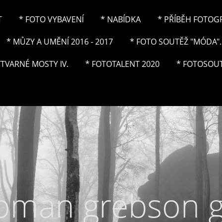
T
* FOTO VYBAVENÍ
* NABÍDKA
* PŘÍBĚH FOTOGRA
* MŮZY A UMĚNÍ 2016 - 2017
* FOTO SOUTĚŽ "MÓDA"..
ÝTVARNÉ MOSTY IV.
* FOTOTALENT 2020
* FOTOSOUT
roman grebson 