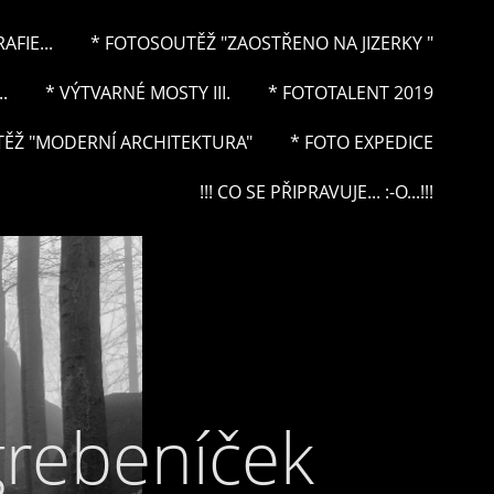
FIE...
* FOTOSOUTĚŽ "ZAOSTŘENO NA JIZERKY "
.
* VÝTVARNÉ MOSTY III.
* FOTOTALENT 2019
ĚŽ "MODERNÍ ARCHITEKTURA"
* FOTO EXPEDICE
!!! CO SE PŘIPRAVUJE... :-O...!!!
grebeníček