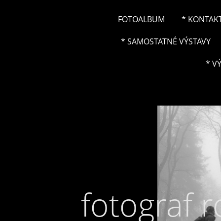
FOTOALBUM
* KONTAK
* SAMOSTATNÉ VÝSTAVY
* V
fotograf 