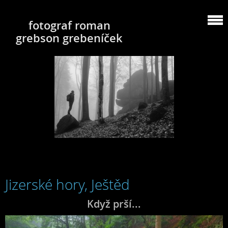
fotograf roman
grebson grebeníček
Jizerské hory, Ještěd
Když prší...