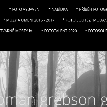
T
* FOTO VYBAVENÍ
* NABÍDKA
* PŘÍBĚH FOTOGRA
* MŮZY A UMĚNÍ 2016 - 2017
* FOTO SOUTĚŽ "MÓDA"..
ÝTVARNÉ MOSTY IV.
* FOTOTALENT 2020
* FOTOSOUT
roman grebson 