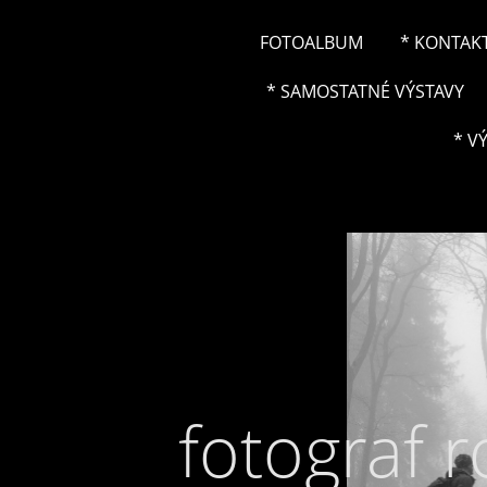
FOTOALBUM
* KONTAK
* SAMOSTATNÉ VÝSTAVY
* V
fotograf 