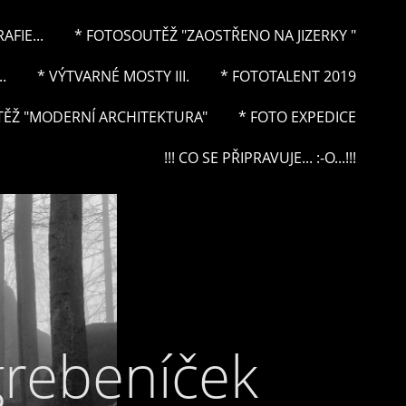
FIE...
* FOTOSOUTĚŽ "ZAOSTŘENO NA JIZERKY "
.
* VÝTVARNÉ MOSTY III.
* FOTOTALENT 2019
ĚŽ "MODERNÍ ARCHITEKTURA"
* FOTO EXPEDICE
!!! CO SE PŘIPRAVUJE... :-O...!!!
grebeníček