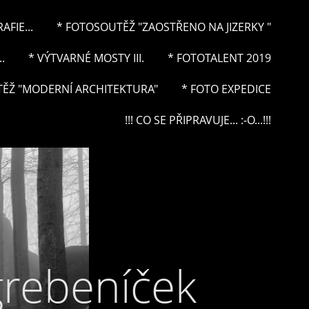
FIE...
* FOTOSOUTĚŽ "ZAOSTŘENO NA JIZERKY "
.
* VÝTVARNÉ MOSTY III.
* FOTOTALENT 2019
ĚŽ "MODERNÍ ARCHITEKTURA"
* FOTO EXPEDICE
!!! CO SE PŘIPRAVUJE... :-O...!!!
grebeníček