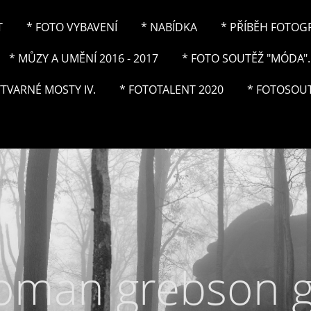
T
* FOTO VYBAVENÍ
* NABÍDKA
* PŘÍBĚH FOTOGRA
* MŮZY A UMĚNÍ 2016 - 2017
* FOTO SOUTĚŽ "MÓDA"..
ÝTVARNÉ MOSTY IV.
* FOTOTALENT 2020
* FOTOSOUT
roman grebson 