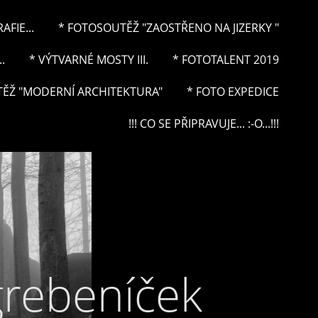
FIE...
* FOTOSOUTĚŽ "ZAOSTŘENO NA JIZERKY "
.
* VÝTVARNÉ MOSTY III.
* FOTOTALENT 2019
ĚŽ "MODERNÍ ARCHITEKTURA"
* FOTO EXPEDICE
!!! CO SE PŘIPRAVUJE... :-O...!!!
grebeníček