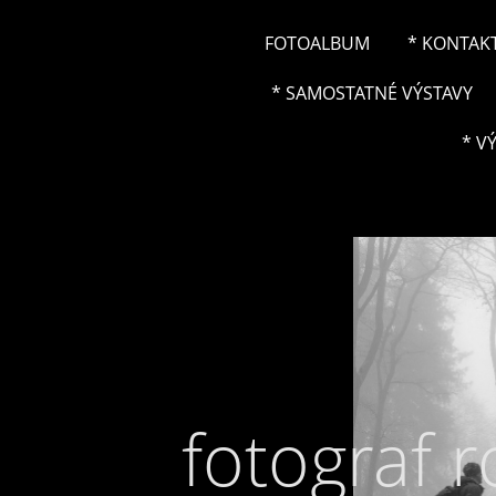
FOTOALBUM
* KONTAK
* SAMOSTATNÉ VÝSTAVY
* V
fotograf 