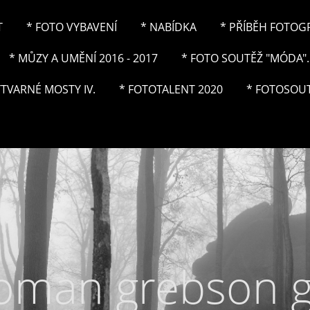
T
* FOTO VYBAVENÍ
* NABÍDKA
* PŘÍBĚH FOTOGRA
* MŮZY A UMĚNÍ 2016 - 2017
* FOTO SOUTĚŽ "MÓDA"..
ÝTVARNÉ MOSTY IV.
* FOTOTALENT 2020
* FOTOSOUT
roman grebson 