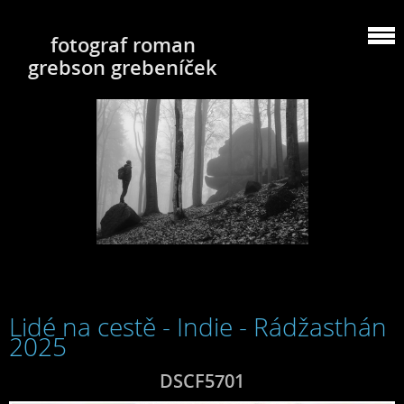
fotograf roman
grebson grebeníček
Lidé na cestě - Indie - Rádžasthán
2025
DSCF5701