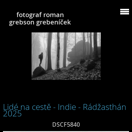
fotograf roman
grebson grebeníček
Lidé na cestě - Indie - Rádžasthán
2025
DSCF5840