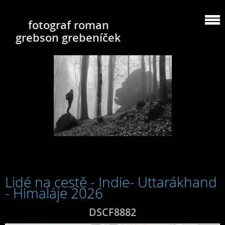
fotograf roman
grebson grebeníček
Lidé na cestě - Indie- Uttarákhand
- Himaláje 2026
DSCF8882