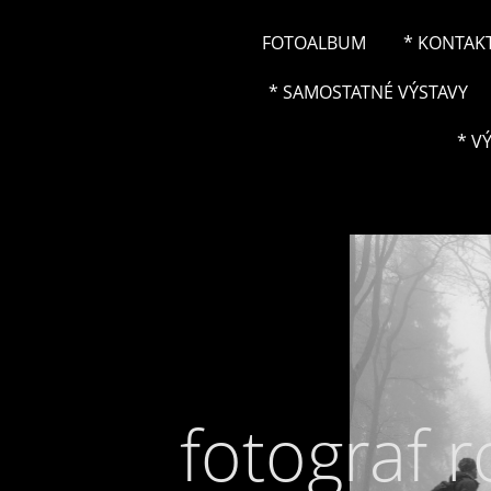
FOTOALBUM
* KONTAK
* SAMOSTATNÉ VÝSTAVY
* V
fotograf 