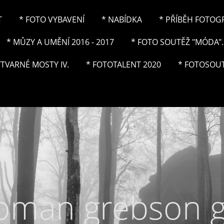
T
* FOTO VYBAVENÍ
* NABÍDKA
* PŘÍBĚH FOTOGRA
* MŮZY A UMĚNÍ 2016 - 2017
* FOTO SOUTĚŽ "MÓDA"..
ÝTVARNÉ MOSTY IV.
* FOTOTALENT 2020
* FOTOSOUT
roman grebson 