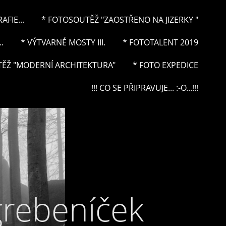
FIE...
* FOTOSOUTĚŽ "ZAOSTŘENO NA JIZERKY "
.
* VÝTVARNÉ MOSTY III.
* FOTOTALENT 2019
ĚŽ "MODERNÍ ARCHITEKTURA"
* FOTO EXPEDICE
!!! CO SE PŘIPRAVUJE... :-O...!!!
grebeníček