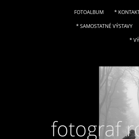
FOTOALBUM
* KONTAK
* SAMOSTATNÉ VÝSTAVY
* V
fotograf 