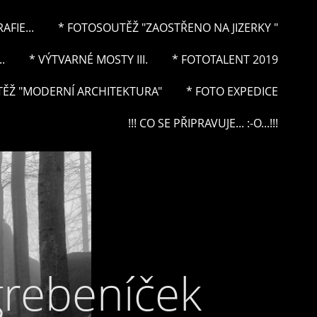
FIE...
* FOTOSOUTĚŽ "ZAOSTŘENO NA JIZERKY "
.
* VÝTVARNÉ MOSTY III.
* FOTOTALENT 2019
ĚŽ "MODERNÍ ARCHITEKTURA"
* FOTO EXPEDICE
!!! CO SE PŘIPRAVUJE... :-O...!!!
grebeníček