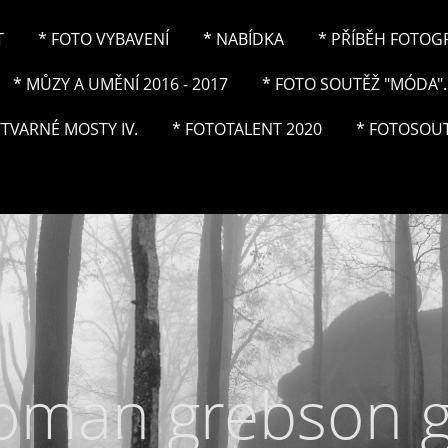
T
* FOTO VYBAVENÍ
* NABÍDKA
* PŘÍBĚH FOTOGRA
* MŮZY A UMĚNÍ 2016 - 2017
* FOTO SOUTĚŽ "MÓDA"..
ÝTVARNÉ MOSTY IV.
* FOTOTALENT 2020
* FOTOSOUT
roman grebson 