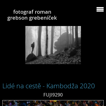
fotograf roman
grebson grebeníček
Lidé na cestě - Kambodža 2020
FUJI9290