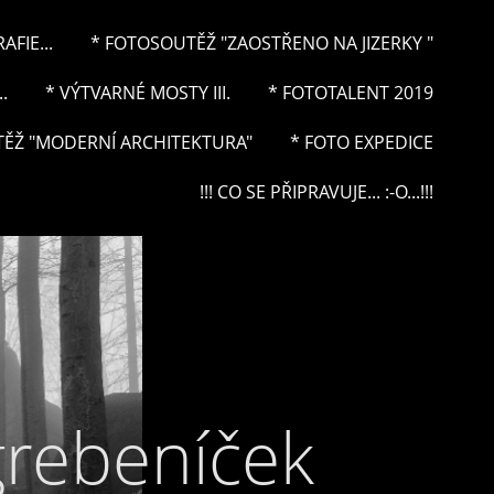
FIE...
* FOTOSOUTĚŽ "ZAOSTŘENO NA JIZERKY "
.
* VÝTVARNÉ MOSTY III.
* FOTOTALENT 2019
ĚŽ "MODERNÍ ARCHITEKTURA"
* FOTO EXPEDICE
!!! CO SE PŘIPRAVUJE... :-O...!!!
grebeníček