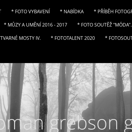
T
* FOTO VYBAVENÍ
* NABÍDKA
* PŘÍBĚH FOTOGRA
* MŮZY A UMĚNÍ 2016 - 2017
* FOTO SOUTĚŽ "MÓDA"..
ÝTVARNÉ MOSTY IV.
* FOTOTALENT 2020
* FOTOSOUT
roman grebson 