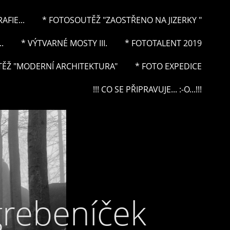
FIE...
* FOTOSOUTĚŽ "ZAOSTŘENO NA JIZERKY "
.
* VÝTVARNÉ MOSTY III.
* FOTOTALENT 2019
ĚŽ "MODERNÍ ARCHITEKTURA"
* FOTO EXPEDICE
!!! CO SE PŘIPRAVUJE... :-O...!!!
grebeníček