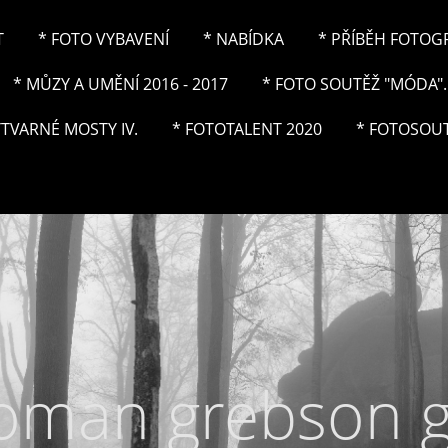
T
* FOTO VYBAVENÍ
* NABÍDKA
* PŘÍBĚH FOTOGRA
* MŮZY A UMĚNÍ 2016 - 2017
* FOTO SOUTĚŽ "MÓDA"..
ÝTVARNÉ MOSTY IV.
* FOTOTALENT 2020
* FOTOSOUT
roman grebson 