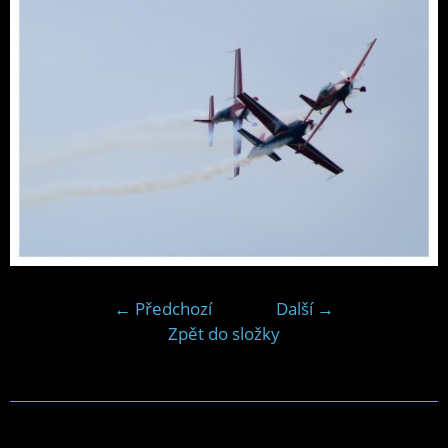
← Předchozí
Další →
Zpět do složky