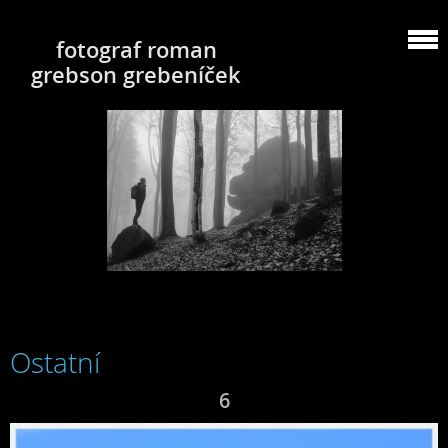
fotograf roman
grebson grebeníček
Ostatní
6