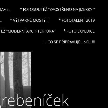
FIE...
* FOTOSOUTĚŽ "ZAOSTŘENO NA JIZERKY "
.
* VÝTVARNÉ MOSTY III.
* FOTOTALENT 2019
ĚŽ "MODERNÍ ARCHITEKTURA"
* FOTO EXPEDICE
!!! CO SE PŘIPRAVUJE... :-O...!!!
grebeníček