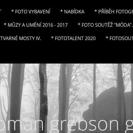
T
* FOTO VYBAVENÍ
* NABÍDKA
* PŘÍBĚH FOTOGRA
* MŮZY A UMĚNÍ 2016 - 2017
* FOTO SOUTĚŽ "MÓDA"..
ÝTVARNÉ MOSTY IV.
* FOTOTALENT 2020
* FOTOSOUT
roman grebson 