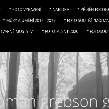
T
* FOTO VYBAVENÍ
* NABÍDKA
* PŘÍBĚH FOTOGRA
* MŮZY A UMĚNÍ 2016 - 2017
* FOTO SOUTĚŽ "MÓDA"..
ÝTVARNÉ MOSTY IV.
* FOTOTALENT 2020
* FOTOSOUT
roman grebson 