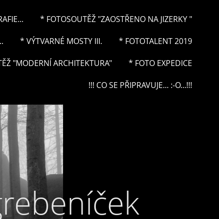
FIE...
* FOTOSOUTĚŽ "ZAOSTŘENO NA JIZERKY "
.
* VÝTVARNÉ MOSTY III.
* FOTOTALENT 2019
ĚŽ "MODERNÍ ARCHITEKTURA"
* FOTO EXPEDICE
!!! CO SE PŘIPRAVUJE... :-O...!!!
grebeníček