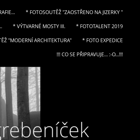
FIE...
* FOTOSOUTĚŽ "ZAOSTŘENO NA JIZERKY "
.
* VÝTVARNÉ MOSTY III.
* FOTOTALENT 2019
ĚŽ "MODERNÍ ARCHITEKTURA"
* FOTO EXPEDICE
!!! CO SE PŘIPRAVUJE... :-O...!!!
grebeníček