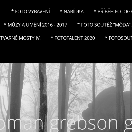
T
* FOTO VYBAVENÍ
* NABÍDKA
* PŘÍBĚH FOTOGRA
* MŮZY A UMĚNÍ 2016 - 2017
* FOTO SOUTĚŽ "MÓDA"..
ÝTVARNÉ MOSTY IV.
* FOTOTALENT 2020
* FOTOSOUT
roman grebson 