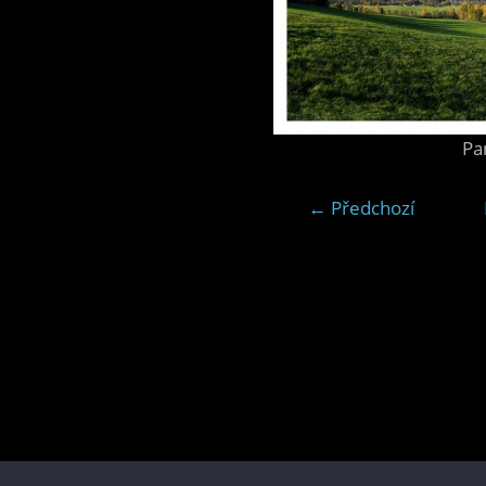
Pa
← Předchozí