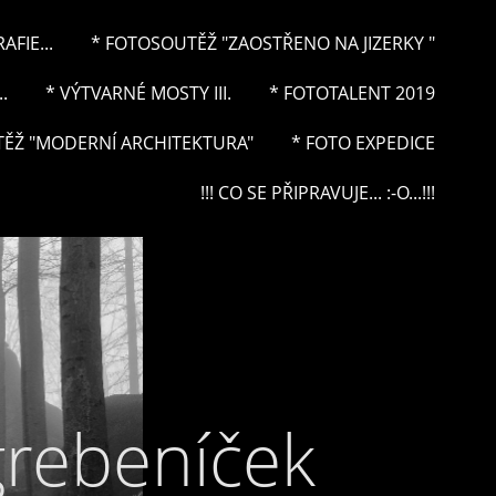
FIE...
* FOTOSOUTĚŽ "ZAOSTŘENO NA JIZERKY "
.
* VÝTVARNÉ MOSTY III.
* FOTOTALENT 2019
ĚŽ "MODERNÍ ARCHITEKTURA"
* FOTO EXPEDICE
!!! CO SE PŘIPRAVUJE... :-O...!!!
grebeníček