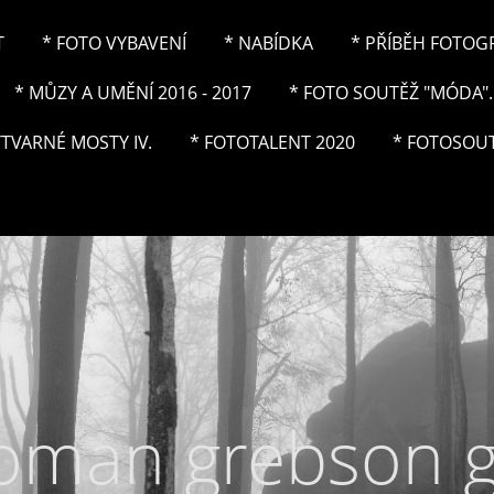
T
* FOTO VYBAVENÍ
* NABÍDKA
* PŘÍBĚH FOTOGRA
* MŮZY A UMĚNÍ 2016 - 2017
* FOTO SOUTĚŽ "MÓDA"..
ÝTVARNÉ MOSTY IV.
* FOTOTALENT 2020
* FOTOSOUT
roman grebson 