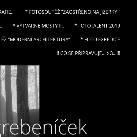
FIE...
* FOTOSOUTĚŽ "ZAOSTŘENO NA JIZERKY "
.
* VÝTVARNÉ MOSTY III.
* FOTOTALENT 2019
ĚŽ "MODERNÍ ARCHITEKTURA"
* FOTO EXPEDICE
!!! CO SE PŘIPRAVUJE... :-O...!!!
grebeníček