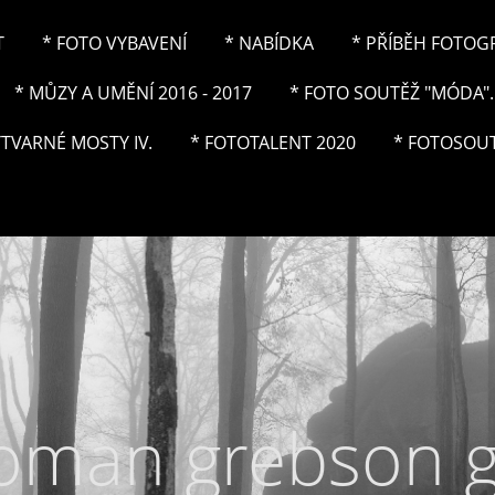
T
* FOTO VYBAVENÍ
* NABÍDKA
* PŘÍBĚH FOTOGRA
* MŮZY A UMĚNÍ 2016 - 2017
* FOTO SOUTĚŽ "MÓDA"..
ÝTVARNÉ MOSTY IV.
* FOTOTALENT 2020
* FOTOSOUT
roman grebson 