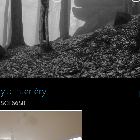
y a interiéry
SCF6650