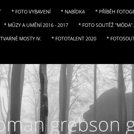
T
* FOTO VYBAVENÍ
* NABÍDKA
* PŘÍBĚH FOTOGRA
* MŮZY A UMĚNÍ 2016 - 2017
* FOTO SOUTĚŽ "MÓDA"..
ÝTVARNÉ MOSTY IV.
* FOTOTALENT 2020
* FOTOSOUT
roman grebson 