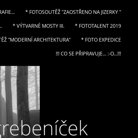
FIE...
* FOTOSOUTĚŽ "ZAOSTŘENO NA JIZERKY "
.
* VÝTVARNÉ MOSTY III.
* FOTOTALENT 2019
ĚŽ "MODERNÍ ARCHITEKTURA"
* FOTO EXPEDICE
!!! CO SE PŘIPRAVUJE... :-O...!!!
grebeníček