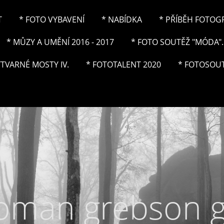
T
* FOTO VYBAVENÍ
* NABÍDKA
* PŘÍBĚH FOTOGRA
* MŮZY A UMĚNÍ 2016 - 2017
* FOTO SOUTĚŽ "MÓDA"..
ÝTVARNÉ MOSTY IV.
* FOTOTALENT 2020
* FOTOSOUT
roman grebson 