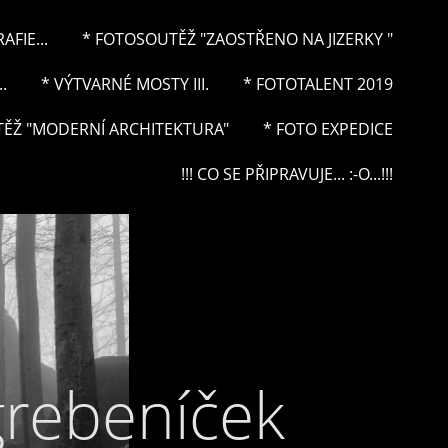
FIE...
* FOTOSOUTĚŽ "ZAOSTŘENO NA JIZERKY "
.
* VÝTVARNÉ MOSTY III.
* FOTOTALENT 2019
ĚŽ "MODERNÍ ARCHITEKTURA"
* FOTO EXPEDICE
!!! CO SE PŘIPRAVUJE... :-O...!!!
grebeníček