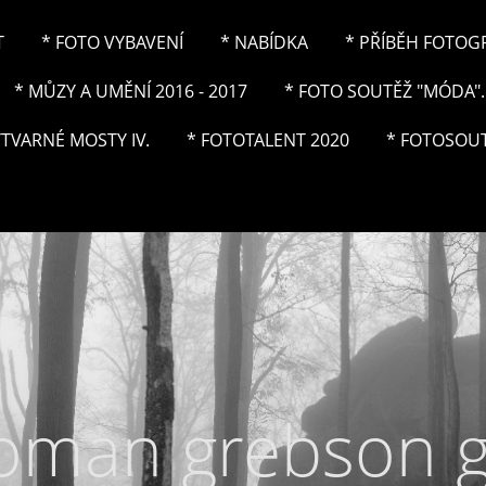
T
* FOTO VYBAVENÍ
* NABÍDKA
* PŘÍBĚH FOTOGRA
* MŮZY A UMĚNÍ 2016 - 2017
* FOTO SOUTĚŽ "MÓDA"..
ÝTVARNÉ MOSTY IV.
* FOTOTALENT 2020
* FOTOSOUT
roman grebson 