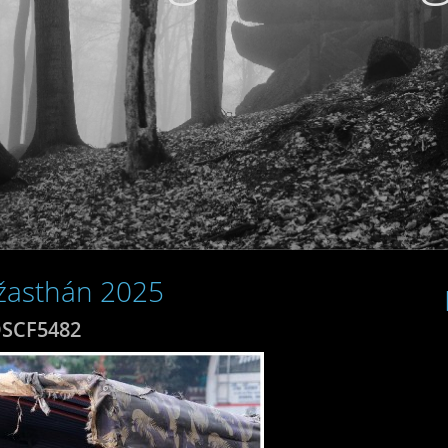
ádžasthán 2025
SCF5482