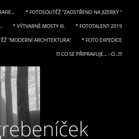
FIE...
* FOTOSOUTĚŽ "ZAOSTŘENO NA JIZERKY "
.
* VÝTVARNÉ MOSTY III.
* FOTOTALENT 2019
ĚŽ "MODERNÍ ARCHITEKTURA"
* FOTO EXPEDICE
!!! CO SE PŘIPRAVUJE... :-O...!!!
grebeníček