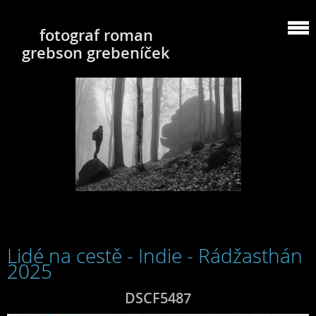
fotograf roman
grebson grebeníček
Lidé na cestě - Indie - Rádžasthán
2025
DSCF5487