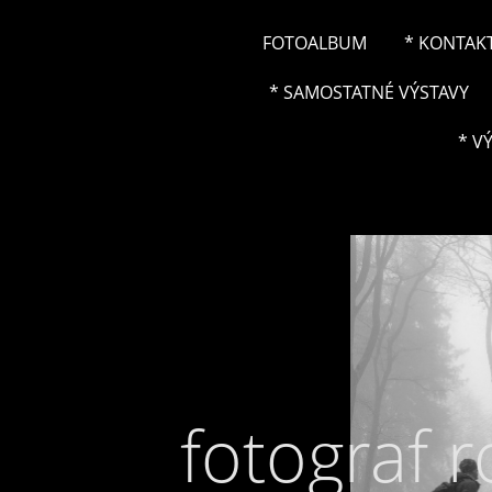
FOTOALBUM
* KONTAK
* SAMOSTATNÉ VÝSTAVY
* V
fotograf 