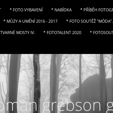
T
* FOTO VYBAVENÍ
* NABÍDKA
* PŘÍBĚH FOTOGRA
* MŮZY A UMĚNÍ 2016 - 2017
* FOTO SOUTĚŽ "MÓDA"..
ÝTVARNÉ MOSTY IV.
* FOTOTALENT 2020
* FOTOSOUT
roman grebson 