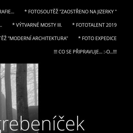
FIE...
* FOTOSOUTĚŽ "ZAOSTŘENO NA JIZERKY "
.
* VÝTVARNÉ MOSTY III.
* FOTOTALENT 2019
ĚŽ "MODERNÍ ARCHITEKTURA"
* FOTO EXPEDICE
!!! CO SE PŘIPRAVUJE... :-O...!!!
grebeníček