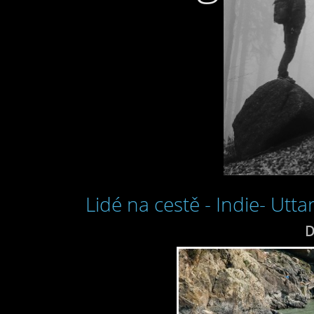
Lidé na cestě - Indie- Utt
D