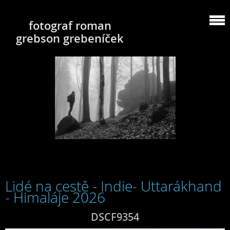
fotograf roman
grebson grebeníček
Lidé na cestě - Indie- Uttarákhand
- Himaláje 2026
DSCF9354