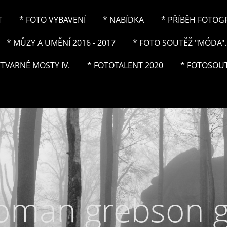
T
* FOTO VYBAVENÍ
* NABÍDKA
* PŘÍBĚH FOTOGRA
* MŮZY A UMĚNÍ 2016 - 2017
* FOTO SOUTĚŽ "MÓDA"..
ÝTVARNÉ MOSTY IV.
* FOTOTALENT 2020
* FOTOSOUT
roman grebson 