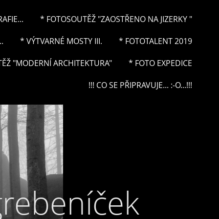
FIE...
* FOTOSOUTĚŽ "ZAOSTŘENO NA JIZERKY "
.
* VÝTVARNÉ MOSTY III.
* FOTOTALENT 2019
ĚŽ "MODERNÍ ARCHITEKTURA"
* FOTO EXPEDICE
!!! CO SE PŘIPRAVUJE... :-O...!!!
grebeníček