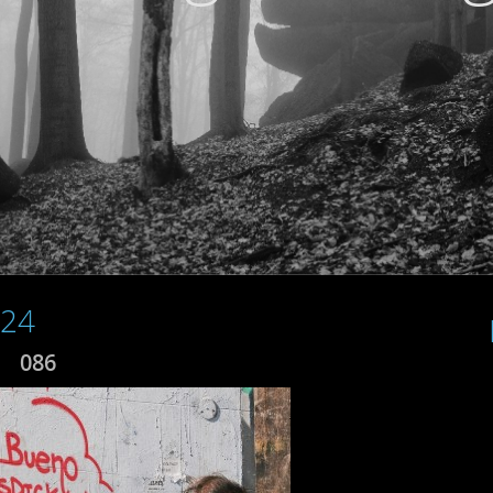
024
086