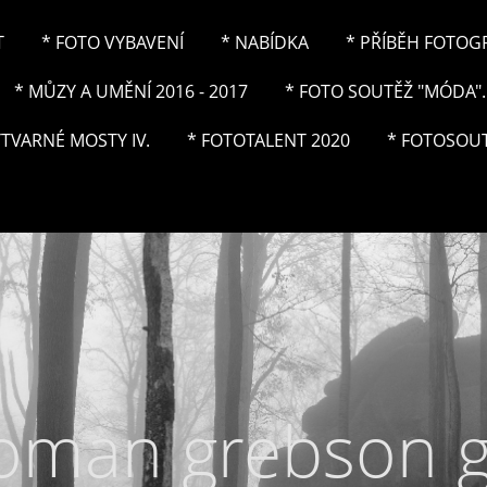
T
* FOTO VYBAVENÍ
* NABÍDKA
* PŘÍBĚH FOTOGRA
* MŮZY A UMĚNÍ 2016 - 2017
* FOTO SOUTĚŽ "MÓDA"..
ÝTVARNÉ MOSTY IV.
* FOTOTALENT 2020
* FOTOSOUT
roman grebson 