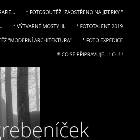
FIE...
* FOTOSOUTĚŽ "ZAOSTŘENO NA JIZERKY "
.
* VÝTVARNÉ MOSTY III.
* FOTOTALENT 2019
ĚŽ "MODERNÍ ARCHITEKTURA"
* FOTO EXPEDICE
!!! CO SE PŘIPRAVUJE... :-O...!!!
grebeníček