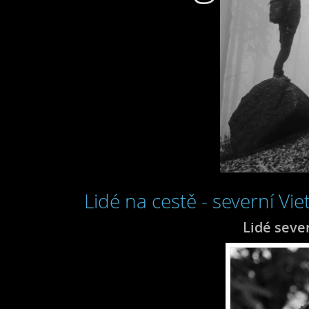
Lidé na cestě - severní V
Lidé seve