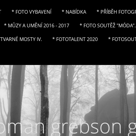
T
* FOTO VYBAVENÍ
* NABÍDKA
* PŘÍBĚH FOTOGRA
* MŮZY A UMĚNÍ 2016 - 2017
* FOTO SOUTĚŽ "MÓDA"..
ÝTVARNÉ MOSTY IV.
* FOTOTALENT 2020
* FOTOSOUT
roman grebson 