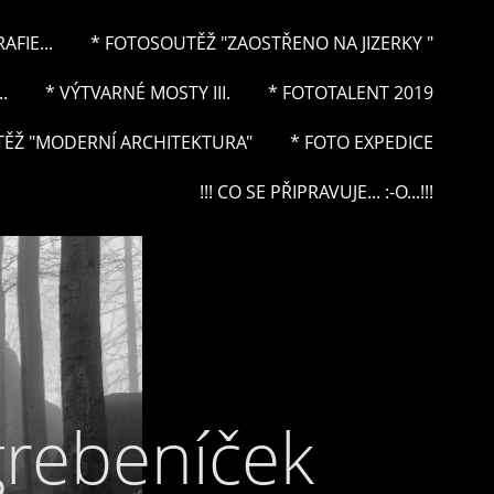
FIE...
* FOTOSOUTĚŽ "ZAOSTŘENO NA JIZERKY "
.
* VÝTVARNÉ MOSTY III.
* FOTOTALENT 2019
ĚŽ "MODERNÍ ARCHITEKTURA"
* FOTO EXPEDICE
!!! CO SE PŘIPRAVUJE... :-O...!!!
grebeníček