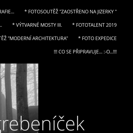
FIE...
* FOTOSOUTĚŽ "ZAOSTŘENO NA JIZERKY "
.
* VÝTVARNÉ MOSTY III.
* FOTOTALENT 2019
ĚŽ "MODERNÍ ARCHITEKTURA"
* FOTO EXPEDICE
!!! CO SE PŘIPRAVUJE... :-O...!!!
grebeníček