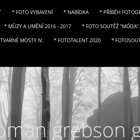
T
* FOTO VYBAVENÍ
* NABÍDKA
* PŘÍBĚH FOTOGRA
* MŮZY A UMĚNÍ 2016 - 2017
* FOTO SOUTĚŽ "MÓDA"..
ÝTVARNÉ MOSTY IV.
* FOTOTALENT 2020
* FOTOSOUT
roman grebson 