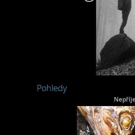
Pohledy
Nepříj