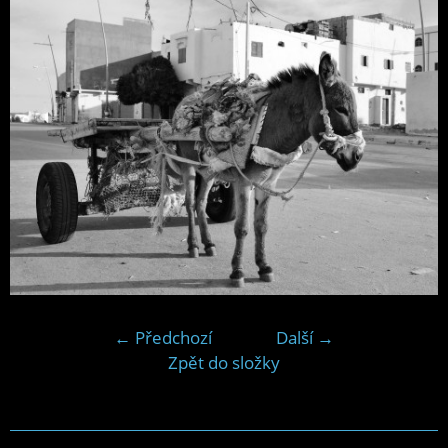
← Předchozí
Další →
Zpět do složky