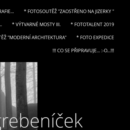
FIE...
* FOTOSOUTĚŽ "ZAOSTŘENO NA JIZERKY "
.
* VÝTVARNÉ MOSTY III.
* FOTOTALENT 2019
ĚŽ "MODERNÍ ARCHITEKTURA"
* FOTO EXPEDICE
!!! CO SE PŘIPRAVUJE... :-O...!!!
grebeníček