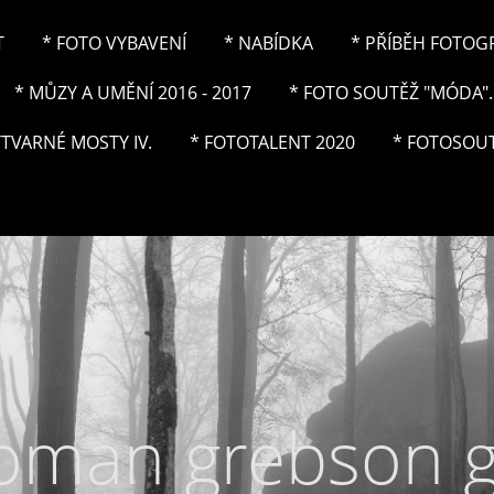
T
* FOTO VYBAVENÍ
* NABÍDKA
* PŘÍBĚH FOTOGRA
* MŮZY A UMĚNÍ 2016 - 2017
* FOTO SOUTĚŽ "MÓDA"..
ÝTVARNÉ MOSTY IV.
* FOTOTALENT 2020
* FOTOSOUT
roman grebson 