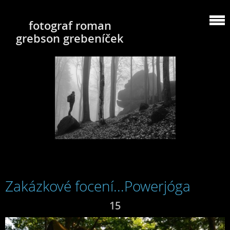
fotograf roman
grebson grebeníček
Zakázkové focení...Powerjóga
15